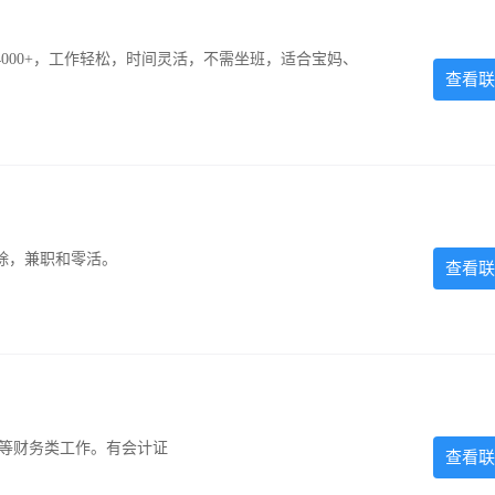
000+，工作轻松，时间灵活，不需坐班，适合宝妈、
查看联
除，兼职和零活。
查看联
计等财务类工作。有会计证
查看联