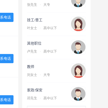
张先生
·
大专
系电话
技工/普工
叶女士
·
高中以下
其他职位
卢先生
·
高中以下
系电话
教师
刘女士
·
大专
家政/保安
邓先生
·
高中以下
系电话