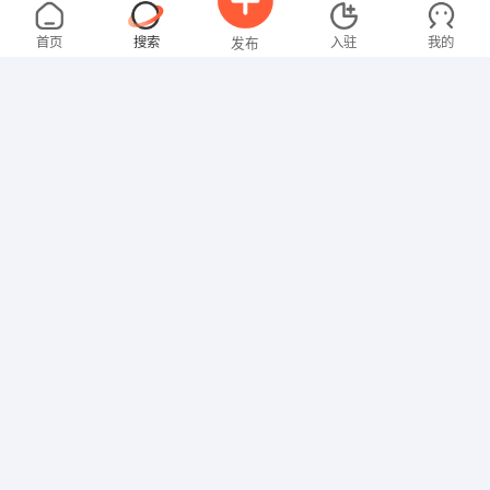
胡先生
5000-8000元
08-01
不限区域
全职
首页
搜索
入驻
我的
发布
技工/普工
邓先生
5000-8000元
08-01
不限区域
全职
高中
招聘信息
求职简历
技工/普工
温先生
2000-3000元
08-01
不限区域
全职
其他职位
林女士
面议
08-01
不限区域
全职
高中