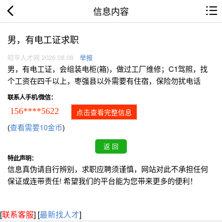
信息内容
男，有电工证求职
昭平人才网 2026.08.08
举报
男，有电工证，会组装电柜(箱)，做过工厂维修；C1驾照，找
个工资在四千以上，枣强县以外需要有住宿，保险勿扰电话
联系人手机/微信：
156****5622
点击查看完整信息
(
查看需要10金币
)
特此声明：
信息真伪请自行辨别，求职应聘须谨慎，网站对此不承担任何
保证或连带责任! 希望我们的平台能为您带来更多的便利！
[
联系客服
]
[
最新找人才
]