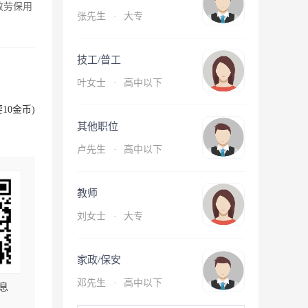
放劳保用
张先生
·
大专
技工/普工
叶女士
·
高中以下
10金币)
其他职位
卢先生
·
高中以下
教师
刘女士
·
大专
家政/保安
邓先生
·
高中以下
息