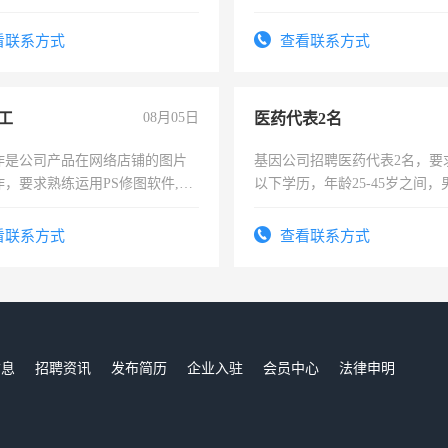
强。面试，周日休息。
看联系方式
查看联系方式
工
08月05日
医药代表2名
作是公司产品在网络店铺的图片
基因公司招聘医药代表2名，要
作，要求熟练运用PS修图软件,工
以下学历，年龄25-45岁之间，
每天8小时，待遇优厚。
可，需要具有营销经验，从事
表或者有医学资质的优先，底薪
看联系方式
查看联系方式
交五险。
信息
招聘资讯
发布简历
企业入驻
会员中心
法律申明
们