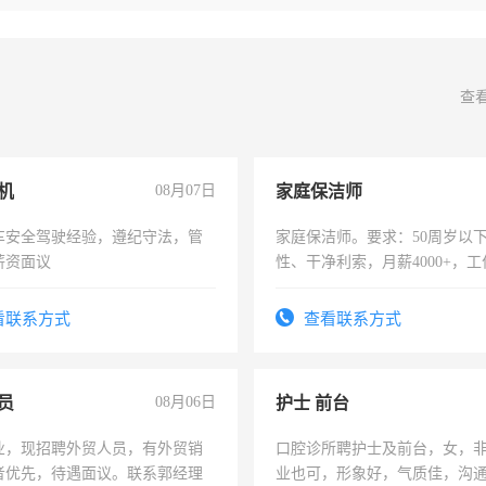
查
机
08月07日
家庭保洁师
车安全驾驶经验，遵纪守法，管
家庭保洁师。要求：50周岁以
薪资面议
性、干净利索，月薪4000+，
时间灵活，不需坐班，适合宝
太太等。
看联系方式
查看联系方式
员
08月06日
护士 前台
业，现招聘外贸人员，有外贸销
口腔诊所聘护士及前台，女，
者优先，待遇面议。联系郭经理
业也可，形象好，气质佳，沟