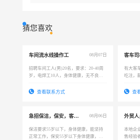
猜您喜欢
车间流水线操作工
08月07日
客车司
招聘车间工人(男)20名，要求：20-40周
有大客
岁，电焊工10人，身体健康，无不良嗜
吃注，
好。薪资：4500-7000元，标准八人间住
宿，免费发放劳保用品，两班倒，每月
查看联系方式
查
25号准时发放工资，工作时间10小时
急招保洁，保安，客服，工程
08月06日
外贸人
保洁要求55岁以下，身体健康，能坚持
本地企
正常工作，保安55岁以下身体健康，有
售经验