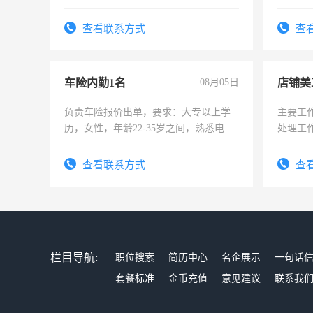
责任心形象端庄，遵纪守法，无犯罪记
录，客服要求45岁以下高中以上文化，
查看联系方式
查
懂电脑工作认真，性格开朗有良好沟通
能力，工程，懂水电维修。
车险内勤1名
08月05日
店铺美
负责车险报价出单，要求：大专以上学
主要工
历，女性，年龄22-35岁之间，熟悉电脑
处理工
操作，工作态度认真，具有团队精神，
作时间
试用期1-3个月，转正后交纳五险，
查看联系方式
查
栏目导航:
职位搜索
简历中心
名企展示
一句话
套餐标准
金币充值
意见建议
联系我