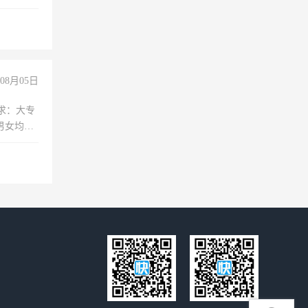
08月05日
求：大专
男女均
过医药代
+绩效，